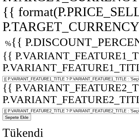
{{ format(P.PRICE_SELL
P.TARGET_CURRENCY 
{{ P.DISCOUNT_PERCEN
%
{{ P.VARIANT_FEATURE1_T
P.VARIANT_FEATURE1_TITLE :
{{ P.VARIANT_FEATURE2_T
P.VARIANT_FEATURE2_TITLE :
Sepete Ekle
Tükendi