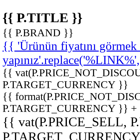
{{ P.TITLE }}
{{ P.BRAND }}
{{ 'Ürünün fiyatını görme
yapınız'.replace('%LINK%', '
{{ vat(P.PRICE_NOT_DISCOU
P.TARGET_CURRENCY }}
{{ format(P.PRICE_NOT_DI
P.TARGET_CURRENCY }} +
{{ vat(P.PRICE_SELL, P
P.TARGET_CURRENCY