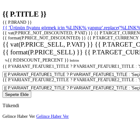
{{ P.TITLE }}
{{ P.BRAND }}
{{ 'Ürünün fiyatını görmek için %LINK% yapınız'.replace('%LINK%', 
{{ vat(P.PRICE_NOT_DISCOUNTED, P.VAT) }}
{{ P.TARGET_CURREN
{{ format(P.PRICE_NOT_DISCOUNTED) }}
{{ P.TARGET_CURRENCY 
{{ vat(P.PRICE_SELL, P.VAT) }}
{{ P.TARGET_
{{ format(P.PRICE_SELL) }}
{{ P.TARGET_CUR
{{ P.DISCOUNT_PERCENT }}
%
İndirim
{{ P.VARIANT_FEATURE1_TITLE ? P.VARIANT_FEATURE1_TITLE : 'Seç
{{ P.VARIANT_FEATURE2_TITLE ? P.VARIANT_FEATURE2_TITLE : 'Seç
Sepete Ekle
Tükendi
Gelince Haber Ver
Gelince Haber Ver