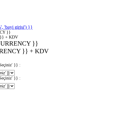
'bayi girişi') }}
CY }}
}} + KDV
CURRENCY }}
RENCY }} + KDV
iniz' }} :
iniz' }} :