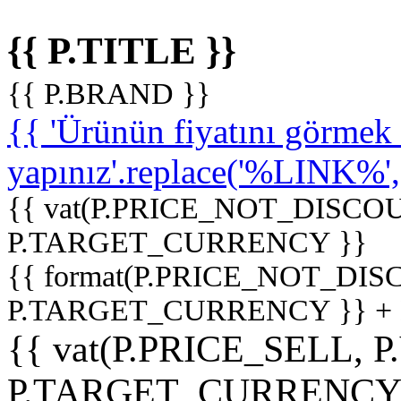
{{ P.TITLE }}
{{ P.BRAND }}
{{ 'Ürünün fiyatını görme
yapınız'.replace('%LINK%', '
{{ vat(P.PRICE_NOT_DISCOU
P.TARGET_CURRENCY }}
{{ format(P.PRICE_NOT_DI
P.TARGET_CURRENCY }} +
{{ vat(P.PRICE_SELL, P
P.TARGET_CURRENCY