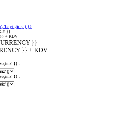
'bayi girişi') }}
CY }}
}} + KDV
CURRENCY }}
RENCY }} + KDV
iniz' }} :
iniz' }} :