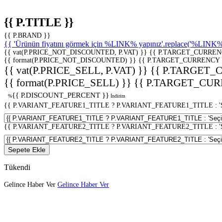
{{ P.TITLE }}
{{ P.BRAND }}
{{ 'Ürünün fiyatını görmek için %LINK% yapınız'.replace('%LINK%', 
{{ vat(P.PRICE_NOT_DISCOUNTED, P.VAT) }}
{{ P.TARGET_CURREN
{{ format(P.PRICE_NOT_DISCOUNTED) }}
{{ P.TARGET_CURRENCY 
{{ vat(P.PRICE_SELL, P.VAT) }}
{{ P.TARGET_
{{ format(P.PRICE_SELL) }}
{{ P.TARGET_CUR
{{ P.DISCOUNT_PERCENT }}
%
İndirim
{{ P.VARIANT_FEATURE1_TITLE ? P.VARIANT_FEATURE1_TITLE : 'Seç
{{ P.VARIANT_FEATURE2_TITLE ? P.VARIANT_FEATURE2_TITLE : 'Seç
Sepete Ekle
Tükendi
Gelince Haber Ver
Gelince Haber Ver