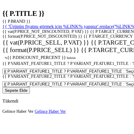
{{ P.TITLE }}
{{ P.BRAND }}
{{ 'Ürünün fiyatını görmek için %LINK% yapınız'.replace('%LINK%', 
{{ vat(P.PRICE_NOT_DISCOUNTED, P.VAT) }}
{{ P.TARGET_CURREN
{{ format(P.PRICE_NOT_DISCOUNTED) }}
{{ P.TARGET_CURRENCY 
{{ vat(P.PRICE_SELL, P.VAT) }}
{{ P.TARGET_
{{ format(P.PRICE_SELL) }}
{{ P.TARGET_CUR
{{ P.DISCOUNT_PERCENT }}
%
İndirim
{{ P.VARIANT_FEATURE1_TITLE ? P.VARIANT_FEATURE1_TITLE : 'Seç
{{ P.VARIANT_FEATURE2_TITLE ? P.VARIANT_FEATURE2_TITLE : 'Seç
Sepete Ekle
Tükendi
Gelince Haber Ver
Gelince Haber Ver