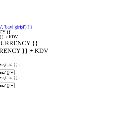
'bayi girişi') }}
CY }}
}} + KDV
CURRENCY }}
RENCY }} + KDV
iniz' }} :
iniz' }} :