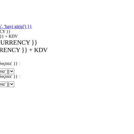
'bayi girişi') }}
CY }}
}} + KDV
CURRENCY }}
RENCY }} + KDV
iniz' }} :
iniz' }} :