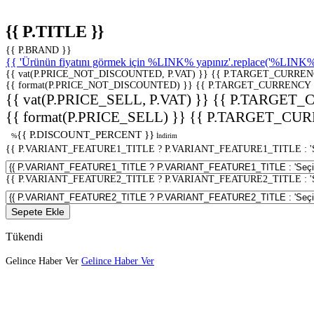
{{ P.TITLE }}
{{ P.BRAND }}
{{ 'Ürünün fiyatını görmek için %LINK% yapınız'.replace('%LINK%', 
{{ vat(P.PRICE_NOT_DISCOUNTED, P.VAT) }}
{{ P.TARGET_CURREN
{{ format(P.PRICE_NOT_DISCOUNTED) }}
{{ P.TARGET_CURRENCY 
{{ vat(P.PRICE_SELL, P.VAT) }}
{{ P.TARGET_
{{ format(P.PRICE_SELL) }}
{{ P.TARGET_CUR
{{ P.DISCOUNT_PERCENT }}
%
İndirim
{{ P.VARIANT_FEATURE1_TITLE ? P.VARIANT_FEATURE1_TITLE : 'Seç
{{ P.VARIANT_FEATURE2_TITLE ? P.VARIANT_FEATURE2_TITLE : 'Seç
Sepete Ekle
Tükendi
Gelince Haber Ver
Gelince Haber Ver