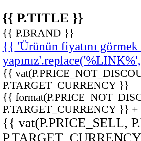
{{ P.TITLE }}
{{ P.BRAND }}
{{ 'Ürünün fiyatını görme
yapınız'.replace('%LINK%', '
{{ vat(P.PRICE_NOT_DISCOU
P.TARGET_CURRENCY }}
{{ format(P.PRICE_NOT_DI
P.TARGET_CURRENCY }} +
{{ vat(P.PRICE_SELL, P
P.TARGET_CURRENCY