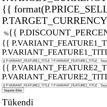
{{ format(P.PRICE_SELL
P.TARGET_CURRENCY 
{{ P.DISCOUNT_PERCEN
%
{{ P.VARIANT_FEATURE1_T
P.VARIANT_FEATURE1_TITLE :
{{ P.VARIANT_FEATURE2_T
P.VARIANT_FEATURE2_TITLE :
Sepete Ekle
Tükendi