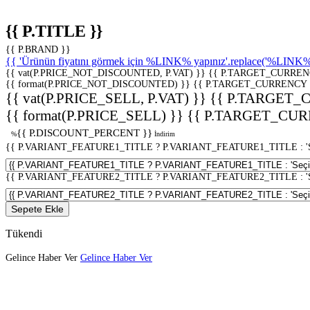
{{ P.TITLE }}
{{ P.BRAND }}
{{ 'Ürünün fiyatını görmek için %LINK% yapınız'.replace('%LINK%', 
{{ vat(P.PRICE_NOT_DISCOUNTED, P.VAT) }}
{{ P.TARGET_CURREN
{{ format(P.PRICE_NOT_DISCOUNTED) }}
{{ P.TARGET_CURRENCY 
{{ vat(P.PRICE_SELL, P.VAT) }}
{{ P.TARGET_
{{ format(P.PRICE_SELL) }}
{{ P.TARGET_CUR
{{ P.DISCOUNT_PERCENT }}
%
İndirim
{{ P.VARIANT_FEATURE1_TITLE ? P.VARIANT_FEATURE1_TITLE : 'Seç
{{ P.VARIANT_FEATURE2_TITLE ? P.VARIANT_FEATURE2_TITLE : 'Seç
Sepete Ekle
Tükendi
Gelince Haber Ver
Gelince Haber Ver