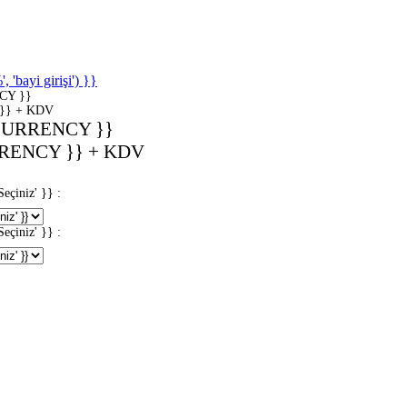
'bayi girişi') }}
CY }}
}} + KDV
CURRENCY }}
RENCY }} + KDV
iniz' }} :
iniz' }} :