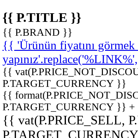
{{ P.TITLE }}
{{ P.BRAND }}
{{ 'Ürünün fiyatını görme
yapınız'.replace('%LINK%', '
{{ vat(P.PRICE_NOT_DISCOU
P.TARGET_CURRENCY }}
{{ format(P.PRICE_NOT_DI
P.TARGET_CURRENCY }} +
{{ vat(P.PRICE_SELL, P
P.TARGET_CURRENCY