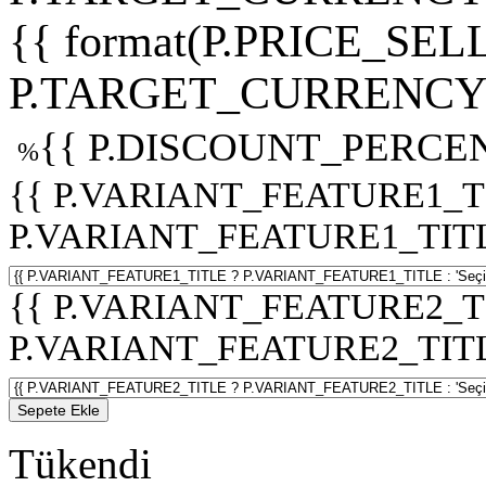
{{ format(P.PRICE_SELL
P.TARGET_CURRENCY 
{{ P.DISCOUNT_PERCEN
%
{{ P.VARIANT_FEATURE1_T
P.VARIANT_FEATURE1_TITLE :
{{ P.VARIANT_FEATURE2_T
P.VARIANT_FEATURE2_TITLE :
Sepete Ekle
Tükendi