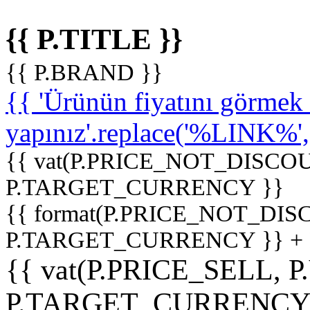
{{ P.TITLE }}
{{ P.BRAND }}
{{ 'Ürünün fiyatını görme
yapınız'.replace('%LINK%', '
{{ vat(P.PRICE_NOT_DISCOU
P.TARGET_CURRENCY }}
{{ format(P.PRICE_NOT_DI
P.TARGET_CURRENCY }} +
{{ vat(P.PRICE_SELL, P
P.TARGET_CURRENCY