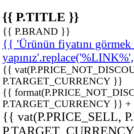
{{ P.TITLE }}
{{ P.BRAND }}
{{ 'Ürünün fiyatını görme
yapınız'.replace('%LINK%', '
{{ vat(P.PRICE_NOT_DISCOU
P.TARGET_CURRENCY }}
{{ format(P.PRICE_NOT_DI
P.TARGET_CURRENCY }} +
{{ vat(P.PRICE_SELL, P
P.TARGET_CURRENCY