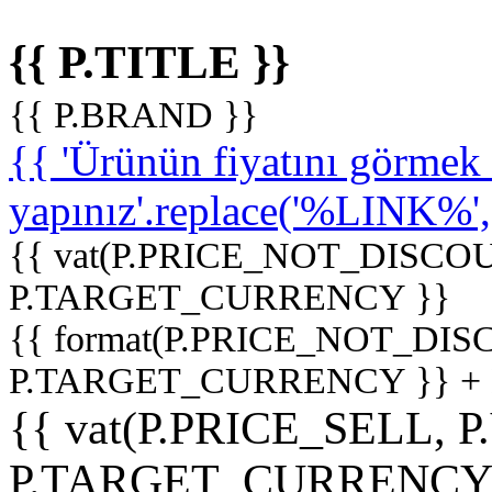
{{ P.TITLE }}
{{ P.BRAND }}
{{ 'Ürünün fiyatını görme
yapınız'.replace('%LINK%', '
{{ vat(P.PRICE_NOT_DISCOU
P.TARGET_CURRENCY }}
{{ format(P.PRICE_NOT_DI
P.TARGET_CURRENCY }} +
{{ vat(P.PRICE_SELL, P
P.TARGET_CURRENCY