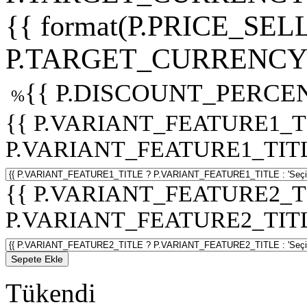
{{ format(P.PRICE_SELL
P.TARGET_CURRENCY 
{{ P.DISCOUNT_PERCEN
%
{{ P.VARIANT_FEATURE1_T
P.VARIANT_FEATURE1_TITLE :
{{ P.VARIANT_FEATURE2_T
P.VARIANT_FEATURE2_TITLE :
Sepete Ekle
Tükendi