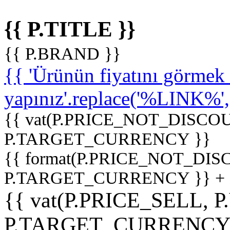
{{ P.TITLE }}
{{ P.BRAND }}
{{ 'Ürünün fiyatını görme
yapınız'.replace('%LINK%', '
{{ vat(P.PRICE_NOT_DISCOU
P.TARGET_CURRENCY }}
{{ format(P.PRICE_NOT_DI
P.TARGET_CURRENCY }} +
{{ vat(P.PRICE_SELL, P
P.TARGET_CURRENCY