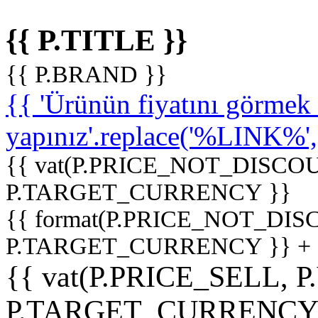
{{ P.TITLE }}
{{ P.BRAND }}
{{ 'Ürünün fiyatını görme
yapınız'.replace('%LINK%', '
{{ vat(P.PRICE_NOT_DISCOU
P.TARGET_CURRENCY }}
{{ format(P.PRICE_NOT_DI
P.TARGET_CURRENCY }} +
{{ vat(P.PRICE_SELL, P
P.TARGET_CURRENCY