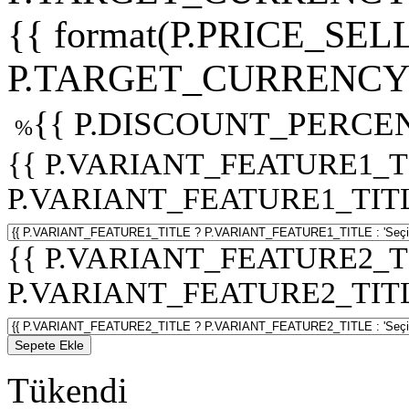
{{ format(P.PRICE_SELL
P.TARGET_CURRENCY 
{{ P.DISCOUNT_PERCEN
%
{{ P.VARIANT_FEATURE1_T
P.VARIANT_FEATURE1_TITLE :
{{ P.VARIANT_FEATURE2_T
P.VARIANT_FEATURE2_TITLE :
Sepete Ekle
Tükendi