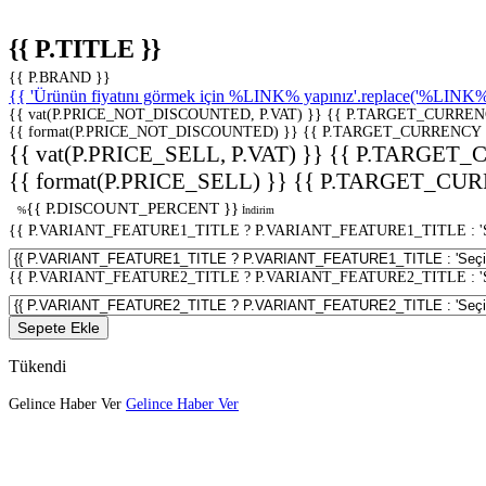
{{ P.TITLE }}
{{ P.BRAND }}
{{ 'Ürünün fiyatını görmek için %LINK% yapınız'.replace('%LINK%', 
{{ vat(P.PRICE_NOT_DISCOUNTED, P.VAT) }}
{{ P.TARGET_CURREN
{{ format(P.PRICE_NOT_DISCOUNTED) }}
{{ P.TARGET_CURRENCY 
{{ vat(P.PRICE_SELL, P.VAT) }}
{{ P.TARGET_
{{ format(P.PRICE_SELL) }}
{{ P.TARGET_CUR
{{ P.DISCOUNT_PERCENT }}
%
İndirim
{{ P.VARIANT_FEATURE1_TITLE ? P.VARIANT_FEATURE1_TITLE : 'Seç
{{ P.VARIANT_FEATURE2_TITLE ? P.VARIANT_FEATURE2_TITLE : 'Seç
Sepete Ekle
Tükendi
Gelince Haber Ver
Gelince Haber Ver