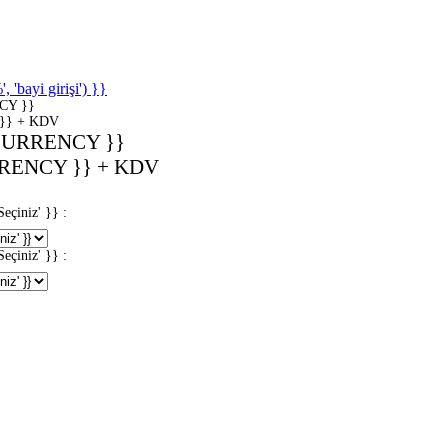
'bayi girişi') }}
CY }}
}} + KDV
CURRENCY }}
RENCY }} + KDV
iniz' }} :
iniz' }} :