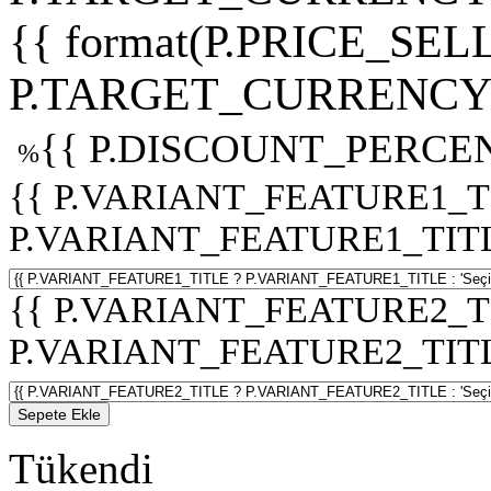
{{ format(P.PRICE_SELL
P.TARGET_CURRENCY 
{{ P.DISCOUNT_PERCEN
%
{{ P.VARIANT_FEATURE1_T
P.VARIANT_FEATURE1_TITLE :
{{ P.VARIANT_FEATURE2_T
P.VARIANT_FEATURE2_TITLE :
Sepete Ekle
Tükendi