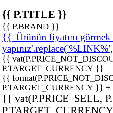
{{ P.TITLE }}
{{ P.BRAND }}
{{ 'Ürünün fiyatını görme
yapınız'.replace('%LINK%', '
{{ vat(P.PRICE_NOT_DISCOU
P.TARGET_CURRENCY }}
{{ format(P.PRICE_NOT_DI
P.TARGET_CURRENCY }} +
{{ vat(P.PRICE_SELL, P
P.TARGET_CURRENCY