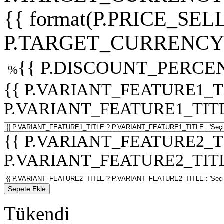
{{ format(P.PRICE_SELL
P.TARGET_CURRENCY 
{{ P.DISCOUNT_PERCEN
%
{{ P.VARIANT_FEATURE1_T
P.VARIANT_FEATURE1_TITLE :
{{ P.VARIANT_FEATURE2_T
P.VARIANT_FEATURE2_TITLE :
Sepete Ekle
Tükendi