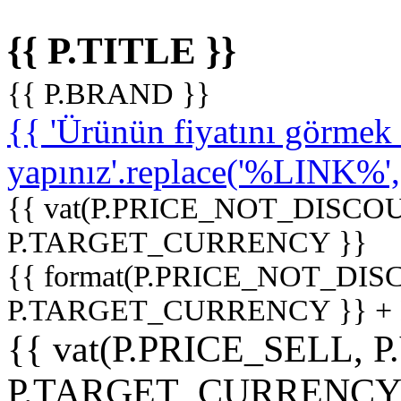
{{ P.TITLE }}
{{ P.BRAND }}
{{ 'Ürünün fiyatını görme
yapınız'.replace('%LINK%', '
{{ vat(P.PRICE_NOT_DISCOU
P.TARGET_CURRENCY }}
{{ format(P.PRICE_NOT_DI
P.TARGET_CURRENCY }} +
{{ vat(P.PRICE_SELL, P
P.TARGET_CURRENCY