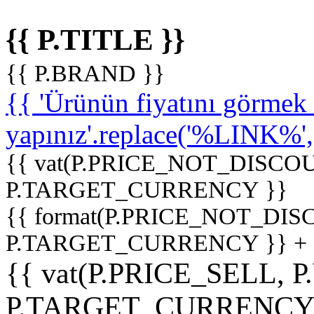
{{ P.TITLE }}
{{ P.BRAND }}
{{ 'Ürünün fiyatını görme
yapınız'.replace('%LINK%', '
{{ vat(P.PRICE_NOT_DISCOU
P.TARGET_CURRENCY }}
{{ format(P.PRICE_NOT_DI
P.TARGET_CURRENCY }} +
{{ vat(P.PRICE_SELL, P
P.TARGET_CURRENCY