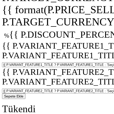
{{ format(P.PRICE_SELL
P.TARGET_CURRENCY 
{{ P.DISCOUNT_PERCEN
%
{{ P.VARIANT_FEATURE1_T
P.VARIANT_FEATURE1_TITLE :
{{ P.VARIANT_FEATURE2_T
P.VARIANT_FEATURE2_TITLE :
Sepete Ekle
Tükendi