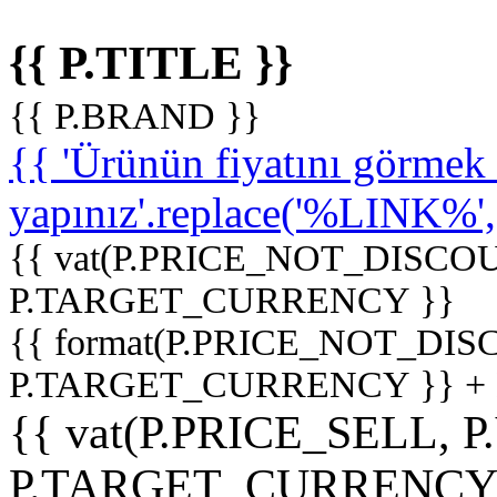
{{ P.TITLE }}
{{ P.BRAND }}
{{ 'Ürünün fiyatını görme
yapınız'.replace('%LINK%', '
{{ vat(P.PRICE_NOT_DISCOU
P.TARGET_CURRENCY }}
{{ format(P.PRICE_NOT_DI
P.TARGET_CURRENCY }} +
{{ vat(P.PRICE_SELL, P
P.TARGET_CURRENCY