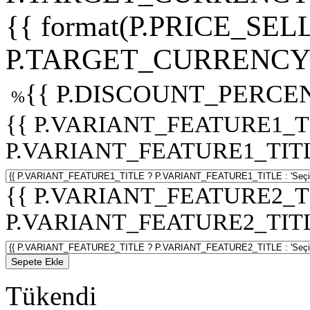
{{ format(P.PRICE_SELL
P.TARGET_CURRENCY 
{{ P.DISCOUNT_PERCEN
%
{{ P.VARIANT_FEATURE1_T
P.VARIANT_FEATURE1_TITLE :
{{ P.VARIANT_FEATURE2_T
P.VARIANT_FEATURE2_TITLE :
Sepete Ekle
Tükendi