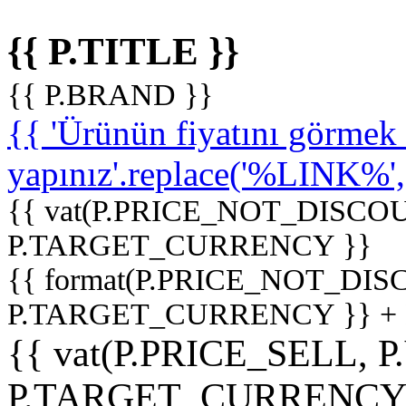
{{ P.TITLE }}
{{ P.BRAND }}
{{ 'Ürünün fiyatını görme
yapınız'.replace('%LINK%', '
{{ vat(P.PRICE_NOT_DISCOU
P.TARGET_CURRENCY }}
{{ format(P.PRICE_NOT_DI
P.TARGET_CURRENCY }} +
{{ vat(P.PRICE_SELL, P
P.TARGET_CURRENCY