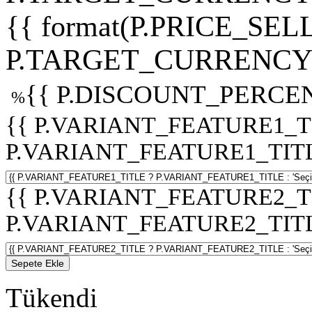
{{ format(P.PRICE_SELL
P.TARGET_CURRENCY 
{{ P.DISCOUNT_PERCEN
%
{{ P.VARIANT_FEATURE1_T
P.VARIANT_FEATURE1_TITLE :
{{ P.VARIANT_FEATURE2_T
P.VARIANT_FEATURE2_TITLE :
Sepete Ekle
Tükendi