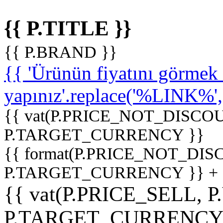
{{ P.TITLE }}
{{ P.BRAND }}
{{ 'Ürünün fiyatını görme
yapınız'.replace('%LINK%', '
{{ vat(P.PRICE_NOT_DISCOU
P.TARGET_CURRENCY }}
{{ format(P.PRICE_NOT_DI
P.TARGET_CURRENCY }} +
{{ vat(P.PRICE_SELL, P
P.TARGET_CURRENCY