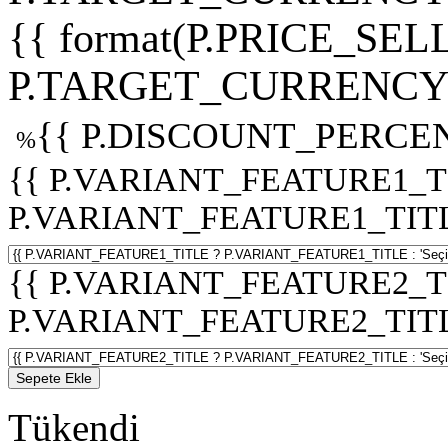
{{ format(P.PRICE_SELL
P.TARGET_CURRENCY 
{{ P.DISCOUNT_PERCEN
%
{{ P.VARIANT_FEATURE1_T
P.VARIANT_FEATURE1_TITLE :
{{ P.VARIANT_FEATURE2_T
P.VARIANT_FEATURE2_TITLE :
Sepete Ekle
Tükendi