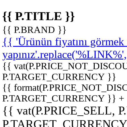
{{ P.TITLE }}
{{ P.BRAND }}
{{ 'Ürünün fiyatını görme
yapınız'.replace('%LINK%', '
{{ vat(P.PRICE_NOT_DISCOU
P.TARGET_CURRENCY }}
{{ format(P.PRICE_NOT_DI
P.TARGET_CURRENCY }} +
{{ vat(P.PRICE_SELL, P
P.TARGET_CURRENCY