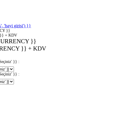
'bayi girişi') }}
CY }}
}} + KDV
CURRENCY }}
RENCY }} + KDV
iniz' }} :
iniz' }} :