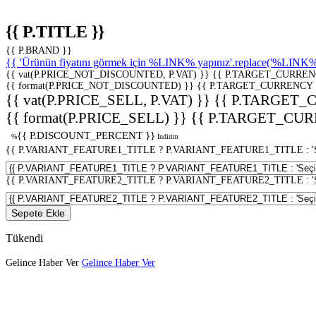
{{ P.TITLE }}
{{ P.BRAND }}
{{ 'Ürünün fiyatını görmek için %LINK% yapınız'.replace('%LINK%', 
{{ vat(P.PRICE_NOT_DISCOUNTED, P.VAT) }}
{{ P.TARGET_CURREN
{{ format(P.PRICE_NOT_DISCOUNTED) }}
{{ P.TARGET_CURRENCY 
{{ vat(P.PRICE_SELL, P.VAT) }}
{{ P.TARGET_
{{ format(P.PRICE_SELL) }}
{{ P.TARGET_CUR
{{ P.DISCOUNT_PERCENT }}
%
İndirim
{{ P.VARIANT_FEATURE1_TITLE ? P.VARIANT_FEATURE1_TITLE : 'Seç
{{ P.VARIANT_FEATURE2_TITLE ? P.VARIANT_FEATURE2_TITLE : 'Seç
Sepete Ekle
Tükendi
Gelince Haber Ver
Gelince Haber Ver