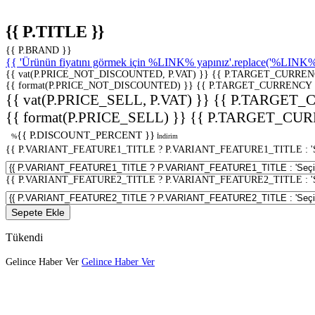
{{ P.TITLE }}
{{ P.BRAND }}
{{ 'Ürünün fiyatını görmek için %LINK% yapınız'.replace('%LINK%', 
{{ vat(P.PRICE_NOT_DISCOUNTED, P.VAT) }}
{{ P.TARGET_CURREN
{{ format(P.PRICE_NOT_DISCOUNTED) }}
{{ P.TARGET_CURRENCY 
{{ vat(P.PRICE_SELL, P.VAT) }}
{{ P.TARGET_
{{ format(P.PRICE_SELL) }}
{{ P.TARGET_CUR
{{ P.DISCOUNT_PERCENT }}
%
İndirim
{{ P.VARIANT_FEATURE1_TITLE ? P.VARIANT_FEATURE1_TITLE : 'Seç
{{ P.VARIANT_FEATURE2_TITLE ? P.VARIANT_FEATURE2_TITLE : 'Seç
Sepete Ekle
Tükendi
Gelince Haber Ver
Gelince Haber Ver