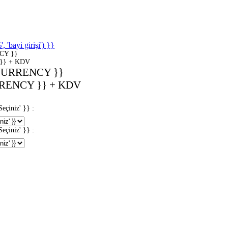
'bayi girişi') }}
CY }}
}} + KDV
CURRENCY }}
RENCY }} + KDV
iniz' }} :
iniz' }} :