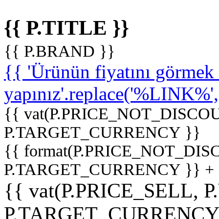
{{ P.TITLE }}
{{ P.BRAND }}
{{ 'Ürünün fiyatını görme
yapınız'.replace('%LINK%', '
{{ vat(P.PRICE_NOT_DISCOU
P.TARGET_CURRENCY }}
{{ format(P.PRICE_NOT_DI
P.TARGET_CURRENCY }} +
{{ vat(P.PRICE_SELL, P
P.TARGET_CURRENCY