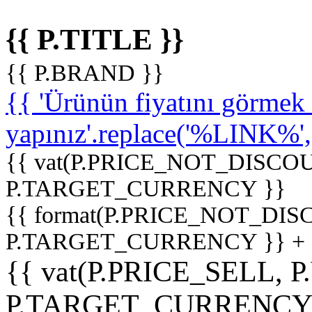
{{ P.TITLE }}
{{ P.BRAND }}
{{ 'Ürünün fiyatını görme
yapınız'.replace('%LINK%', '
{{ vat(P.PRICE_NOT_DISCOU
P.TARGET_CURRENCY }}
{{ format(P.PRICE_NOT_DI
P.TARGET_CURRENCY }} +
{{ vat(P.PRICE_SELL, P
P.TARGET_CURRENCY