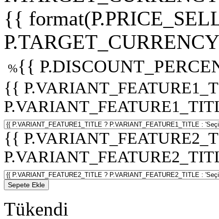
{{ format(P.PRICE_SELL
P.TARGET_CURRENCY 
{{ P.DISCOUNT_PERCEN
%
{{ P.VARIANT_FEATURE1_T
P.VARIANT_FEATURE1_TITLE :
{{ P.VARIANT_FEATURE2_T
P.VARIANT_FEATURE2_TITLE :
Sepete Ekle
Tükendi