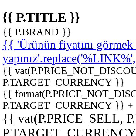
{{ P.TITLE }}
{{ P.BRAND }}
{{ 'Ürünün fiyatını görme
yapınız'.replace('%LINK%', '
{{ vat(P.PRICE_NOT_DISCOU
P.TARGET_CURRENCY }}
{{ format(P.PRICE_NOT_DI
P.TARGET_CURRENCY }} +
{{ vat(P.PRICE_SELL, P
P.TARGET_CURRENCY