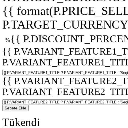
{{ format(P.PRICE_SELL
P.TARGET_CURRENCY 
{{ P.DISCOUNT_PERCEN
%
{{ P.VARIANT_FEATURE1_T
P.VARIANT_FEATURE1_TITLE :
{{ P.VARIANT_FEATURE2_T
P.VARIANT_FEATURE2_TITLE :
Sepete Ekle
Tükendi