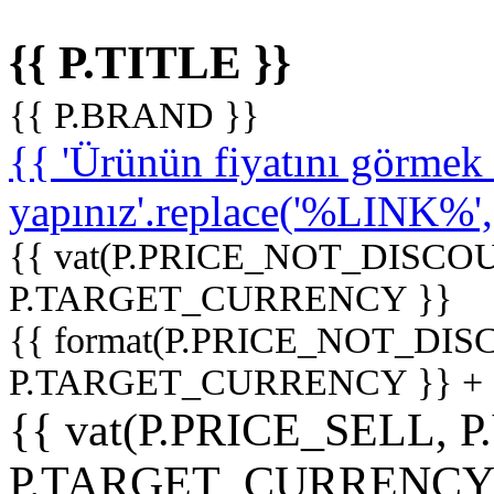
{{ P.TITLE }}
{{ P.BRAND }}
{{ 'Ürünün fiyatını görme
yapınız'.replace('%LINK%', '
{{ vat(P.PRICE_NOT_DISCOU
P.TARGET_CURRENCY }}
{{ format(P.PRICE_NOT_DI
P.TARGET_CURRENCY }} +
{{ vat(P.PRICE_SELL, P
P.TARGET_CURRENCY