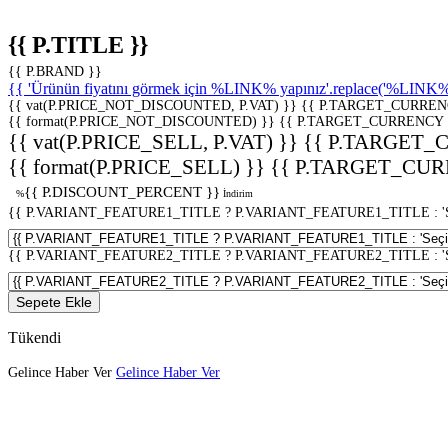
{{ P.TITLE }}
{{ P.BRAND }}
{{ 'Ürünün fiyatını görmek için %LINK% yapınız'.replace('%LINK%', 
{{ vat(P.PRICE_NOT_DISCOUNTED, P.VAT) }}
{{ P.TARGET_CURREN
{{ format(P.PRICE_NOT_DISCOUNTED) }}
{{ P.TARGET_CURRENCY 
{{ vat(P.PRICE_SELL, P.VAT) }}
{{ P.TARGET_
{{ format(P.PRICE_SELL) }}
{{ P.TARGET_CUR
{{ P.DISCOUNT_PERCENT }}
%
İndirim
{{ P.VARIANT_FEATURE1_TITLE ? P.VARIANT_FEATURE1_TITLE : 'Seç
{{ P.VARIANT_FEATURE2_TITLE ? P.VARIANT_FEATURE2_TITLE : 'Seç
Sepete Ekle
Tükendi
Gelince Haber Ver
Gelince Haber Ver