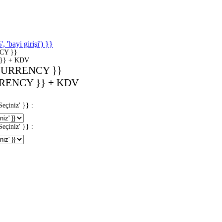
'bayi girişi') }}
CY }}
}} + KDV
CURRENCY }}
RENCY }} + KDV
iniz' }} :
iniz' }} :