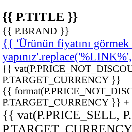
{{ P.TITLE }}
{{ P.BRAND }}
{{ 'Ürünün fiyatını görme
yapınız'.replace('%LINK%', '
{{ vat(P.PRICE_NOT_DISCOU
P.TARGET_CURRENCY }}
{{ format(P.PRICE_NOT_DI
P.TARGET_CURRENCY }} +
{{ vat(P.PRICE_SELL, P
P.TARGET_CURRENCY