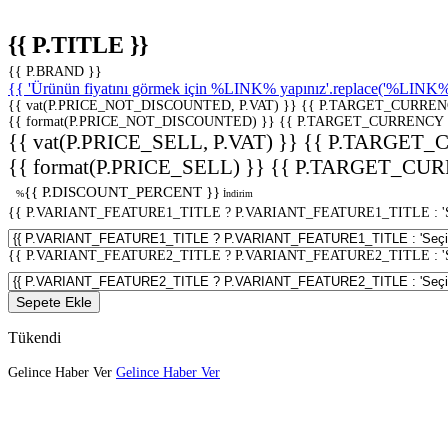
{{ P.TITLE }}
{{ P.BRAND }}
{{ 'Ürünün fiyatını görmek için %LINK% yapınız'.replace('%LINK%', 
{{ vat(P.PRICE_NOT_DISCOUNTED, P.VAT) }}
{{ P.TARGET_CURREN
{{ format(P.PRICE_NOT_DISCOUNTED) }}
{{ P.TARGET_CURRENCY 
{{ vat(P.PRICE_SELL, P.VAT) }}
{{ P.TARGET_
{{ format(P.PRICE_SELL) }}
{{ P.TARGET_CUR
{{ P.DISCOUNT_PERCENT }}
%
İndirim
{{ P.VARIANT_FEATURE1_TITLE ? P.VARIANT_FEATURE1_TITLE : 'Seç
{{ P.VARIANT_FEATURE2_TITLE ? P.VARIANT_FEATURE2_TITLE : 'Seç
Sepete Ekle
Tükendi
Gelince Haber Ver
Gelince Haber Ver