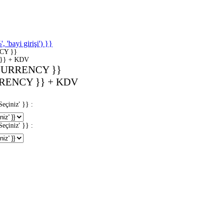
'bayi girişi') }}
CY }}
}} + KDV
CURRENCY }}
RENCY }} + KDV
iniz' }} :
iniz' }} :