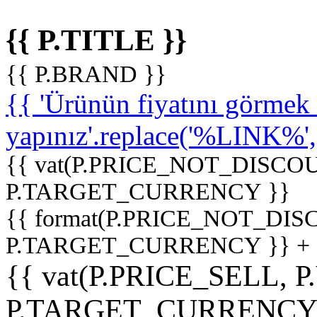
{{ P.TITLE }}
{{ P.BRAND }}
{{ 'Ürünün fiyatını görme
yapınız'.replace('%LINK%', '
{{ vat(P.PRICE_NOT_DISCOU
P.TARGET_CURRENCY }}
{{ format(P.PRICE_NOT_DI
P.TARGET_CURRENCY }} +
{{ vat(P.PRICE_SELL, P
P.TARGET_CURRENCY