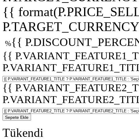
{{ format(P.PRICE_SELL
P.TARGET_CURRENCY 
{{ P.DISCOUNT_PERCEN
%
{{ P.VARIANT_FEATURE1_T
P.VARIANT_FEATURE1_TITLE :
{{ P.VARIANT_FEATURE2_T
P.VARIANT_FEATURE2_TITLE :
Sepete Ekle
Tükendi