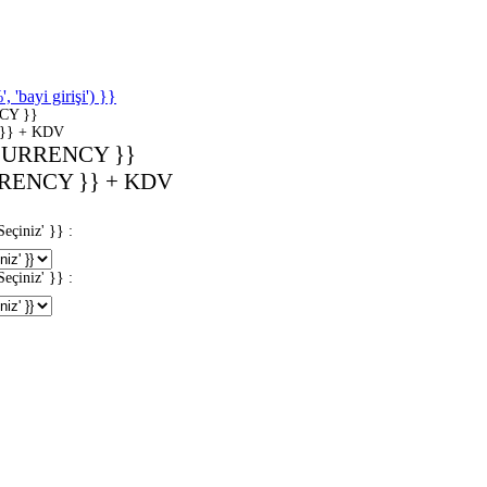
'bayi girişi') }}
CY }}
}} + KDV
CURRENCY }}
RENCY }} + KDV
iniz' }} :
iniz' }} :