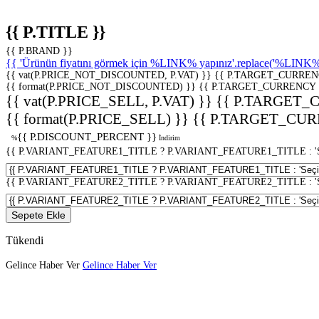
{{ P.TITLE }}
{{ P.BRAND }}
{{ 'Ürünün fiyatını görmek için %LINK% yapınız'.replace('%LINK%', 
{{ vat(P.PRICE_NOT_DISCOUNTED, P.VAT) }}
{{ P.TARGET_CURREN
{{ format(P.PRICE_NOT_DISCOUNTED) }}
{{ P.TARGET_CURRENCY 
{{ vat(P.PRICE_SELL, P.VAT) }}
{{ P.TARGET_
{{ format(P.PRICE_SELL) }}
{{ P.TARGET_CUR
{{ P.DISCOUNT_PERCENT }}
%
İndirim
{{ P.VARIANT_FEATURE1_TITLE ? P.VARIANT_FEATURE1_TITLE : 'Seç
{{ P.VARIANT_FEATURE2_TITLE ? P.VARIANT_FEATURE2_TITLE : 'Seç
Sepete Ekle
Tükendi
Gelince Haber Ver
Gelince Haber Ver