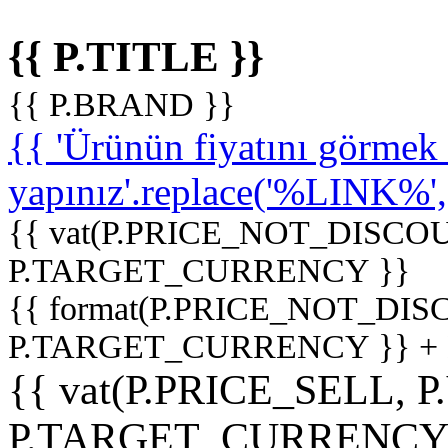
{{ P.TITLE }}
{{ P.BRAND }}
{{ 'Ürünün fiyatını görme
yapınız'.replace('%LINK%', '
{{ vat(P.PRICE_NOT_DISCOU
P.TARGET_CURRENCY }}
{{ format(P.PRICE_NOT_DI
P.TARGET_CURRENCY }} +
{{ vat(P.PRICE_SELL, P
P.TARGET_CURRENCY