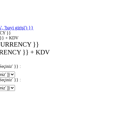
'bayi girişi') }}
CY }}
}} + KDV
CURRENCY }}
RENCY }} + KDV
iniz' }} :
iniz' }} :