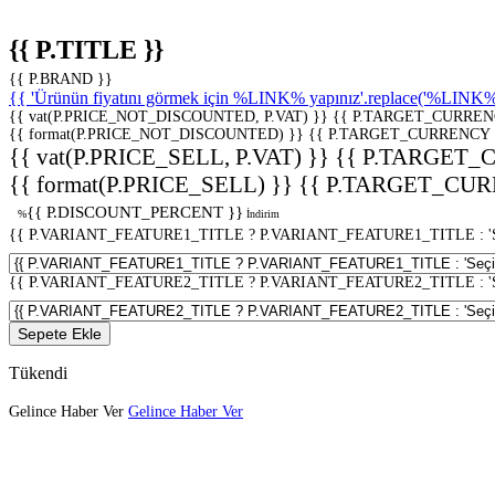
{{ P.TITLE }}
{{ P.BRAND }}
{{ 'Ürünün fiyatını görmek için %LINK% yapınız'.replace('%LINK%', 
{{ vat(P.PRICE_NOT_DISCOUNTED, P.VAT) }}
{{ P.TARGET_CURREN
{{ format(P.PRICE_NOT_DISCOUNTED) }}
{{ P.TARGET_CURRENCY 
{{ vat(P.PRICE_SELL, P.VAT) }}
{{ P.TARGET_
{{ format(P.PRICE_SELL) }}
{{ P.TARGET_CUR
{{ P.DISCOUNT_PERCENT }}
%
İndirim
{{ P.VARIANT_FEATURE1_TITLE ? P.VARIANT_FEATURE1_TITLE : 'Seç
{{ P.VARIANT_FEATURE2_TITLE ? P.VARIANT_FEATURE2_TITLE : 'Seç
Sepete Ekle
Tükendi
Gelince Haber Ver
Gelince Haber Ver