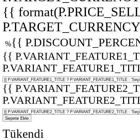
{{ format(P.PRICE_SELL
P.TARGET_CURRENCY 
{{ P.DISCOUNT_PERCEN
%
{{ P.VARIANT_FEATURE1_T
P.VARIANT_FEATURE1_TITLE :
{{ P.VARIANT_FEATURE2_T
P.VARIANT_FEATURE2_TITLE :
Sepete Ekle
Tükendi