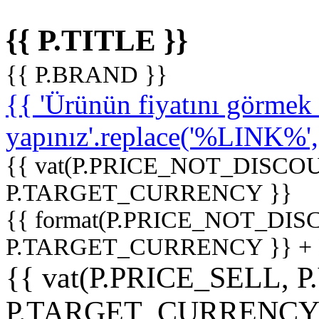
{{ P.TITLE }}
{{ P.BRAND }}
{{ 'Ürünün fiyatını görme
yapınız'.replace('%LINK%', '
{{ vat(P.PRICE_NOT_DISCOU
P.TARGET_CURRENCY }}
{{ format(P.PRICE_NOT_DI
P.TARGET_CURRENCY }} +
{{ vat(P.PRICE_SELL, P
P.TARGET_CURRENCY