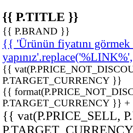
{{ P.TITLE }}
{{ P.BRAND }}
{{ 'Ürünün fiyatını görme
yapınız'.replace('%LINK%', '
{{ vat(P.PRICE_NOT_DISCOU
P.TARGET_CURRENCY }}
{{ format(P.PRICE_NOT_DI
P.TARGET_CURRENCY }} +
{{ vat(P.PRICE_SELL, P
P.TARGET_CURRENCY