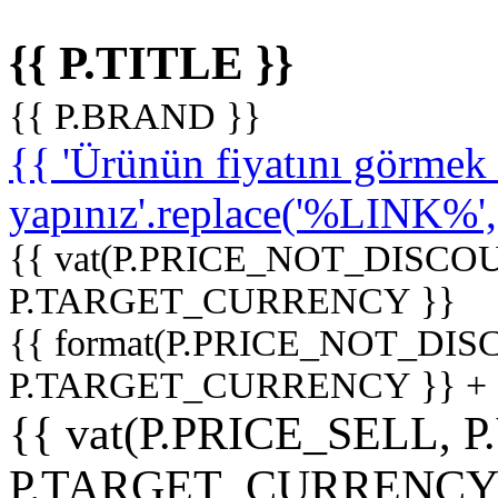
{{ P.TITLE }}
{{ P.BRAND }}
{{ 'Ürünün fiyatını görme
yapınız'.replace('%LINK%', '
{{ vat(P.PRICE_NOT_DISCOU
P.TARGET_CURRENCY }}
{{ format(P.PRICE_NOT_DI
P.TARGET_CURRENCY }} +
{{ vat(P.PRICE_SELL, P
P.TARGET_CURRENCY