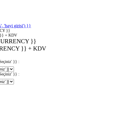
'bayi girişi') }}
CY }}
}} + KDV
CURRENCY }}
RENCY }} + KDV
iniz' }} :
iniz' }} :