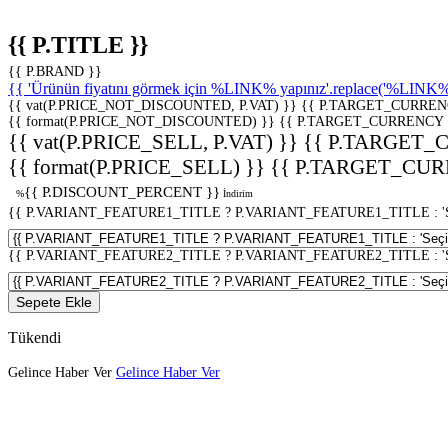
{{ P.TITLE }}
{{ P.BRAND }}
{{ 'Ürünün fiyatını görmek için %LINK% yapınız'.replace('%LINK%', 
{{ vat(P.PRICE_NOT_DISCOUNTED, P.VAT) }}
{{ P.TARGET_CURREN
{{ format(P.PRICE_NOT_DISCOUNTED) }}
{{ P.TARGET_CURRENCY 
{{ vat(P.PRICE_SELL, P.VAT) }}
{{ P.TARGET_
{{ format(P.PRICE_SELL) }}
{{ P.TARGET_CUR
{{ P.DISCOUNT_PERCENT }}
%
İndirim
{{ P.VARIANT_FEATURE1_TITLE ? P.VARIANT_FEATURE1_TITLE : 'Seç
{{ P.VARIANT_FEATURE2_TITLE ? P.VARIANT_FEATURE2_TITLE : 'Seç
Sepete Ekle
Tükendi
Gelince Haber Ver
Gelince Haber Ver