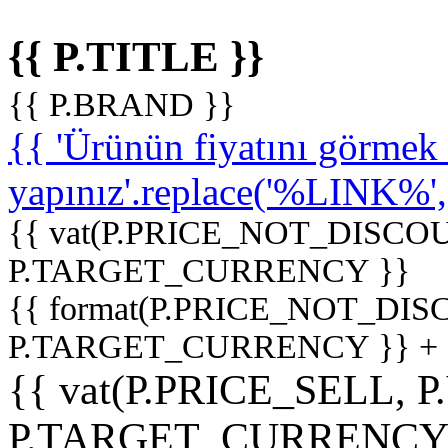
{{ P.TITLE }}
{{ P.BRAND }}
{{ 'Ürünün fiyatını görme
yapınız'.replace('%LINK%', '
{{ vat(P.PRICE_NOT_DISCOU
P.TARGET_CURRENCY }}
{{ format(P.PRICE_NOT_DI
P.TARGET_CURRENCY }} +
{{ vat(P.PRICE_SELL, P
P.TARGET_CURRENCY