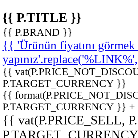
{{ P.TITLE }}
{{ P.BRAND }}
{{ 'Ürünün fiyatını görme
yapınız'.replace('%LINK%', '
{{ vat(P.PRICE_NOT_DISCOU
P.TARGET_CURRENCY }}
{{ format(P.PRICE_NOT_DI
P.TARGET_CURRENCY }} +
{{ vat(P.PRICE_SELL, P
P.TARGET_CURRENCY