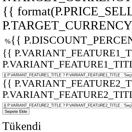
{{ format(P.PRICE_SELL
P.TARGET_CURRENCY 
{{ P.DISCOUNT_PERCEN
%
{{ P.VARIANT_FEATURE1_T
P.VARIANT_FEATURE1_TITLE :
{{ P.VARIANT_FEATURE2_T
P.VARIANT_FEATURE2_TITLE :
Sepete Ekle
Tükendi