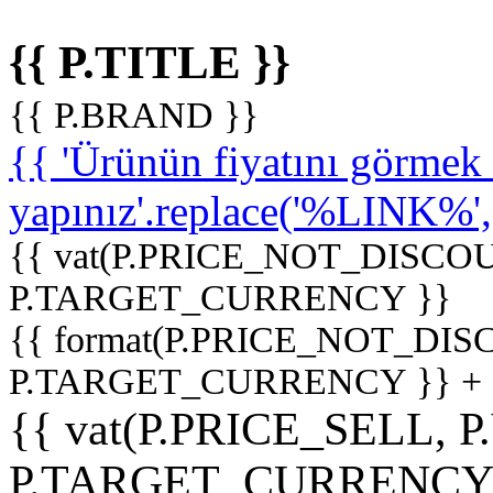
{{ P.TITLE }}
{{ P.BRAND }}
{{ 'Ürünün fiyatını görme
yapınız'.replace('%LINK%', '
{{ vat(P.PRICE_NOT_DISCOU
P.TARGET_CURRENCY }}
{{ format(P.PRICE_NOT_DI
P.TARGET_CURRENCY }} +
{{ vat(P.PRICE_SELL, P
P.TARGET_CURRENCY