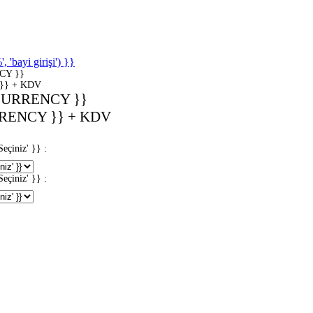
'bayi girişi') }}
CY }}
}} + KDV
CURRENCY }}
RENCY }} + KDV
iniz' }} :
iniz' }} :