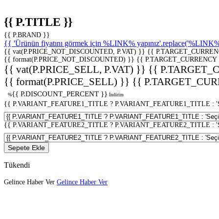
{{ P.TITLE }}
{{ P.BRAND }}
{{ 'Ürünün fiyatını görmek için %LINK% yapınız'.replace('%LINK%', 
{{ vat(P.PRICE_NOT_DISCOUNTED, P.VAT) }}
{{ P.TARGET_CURREN
{{ format(P.PRICE_NOT_DISCOUNTED) }}
{{ P.TARGET_CURRENCY 
{{ vat(P.PRICE_SELL, P.VAT) }}
{{ P.TARGET_
{{ format(P.PRICE_SELL) }}
{{ P.TARGET_CUR
{{ P.DISCOUNT_PERCENT }}
%
İndirim
{{ P.VARIANT_FEATURE1_TITLE ? P.VARIANT_FEATURE1_TITLE : 'Seç
{{ P.VARIANT_FEATURE2_TITLE ? P.VARIANT_FEATURE2_TITLE : 'Seç
Sepete Ekle
Tükendi
Gelince Haber Ver
Gelince Haber Ver