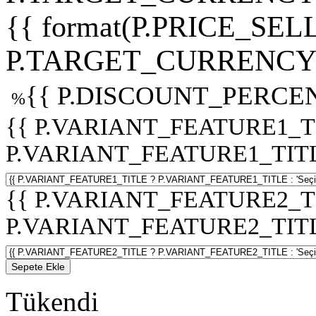
{{ format(P.PRICE_SELL
P.TARGET_CURRENCY 
{{ P.DISCOUNT_PERCEN
%
{{ P.VARIANT_FEATURE1_T
P.VARIANT_FEATURE1_TITLE :
{{ P.VARIANT_FEATURE2_T
P.VARIANT_FEATURE2_TITLE :
Sepete Ekle
Tükendi