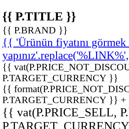
{{ P.TITLE }}
{{ P.BRAND }}
{{ 'Ürünün fiyatını görme
yapınız'.replace('%LINK%', '
{{ vat(P.PRICE_NOT_DISCOU
P.TARGET_CURRENCY }}
{{ format(P.PRICE_NOT_DI
P.TARGET_CURRENCY }} +
{{ vat(P.PRICE_SELL, P
P.TARGET_CURRENCY