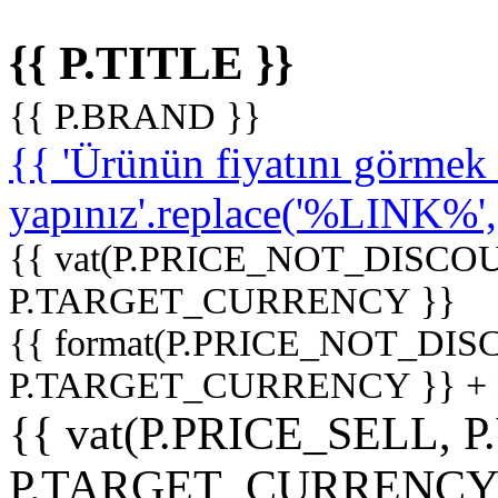
{{ P.TITLE }}
{{ P.BRAND }}
{{ 'Ürünün fiyatını görme
yapınız'.replace('%LINK%', '
{{ vat(P.PRICE_NOT_DISCOU
P.TARGET_CURRENCY }}
{{ format(P.PRICE_NOT_DI
P.TARGET_CURRENCY }} +
{{ vat(P.PRICE_SELL, P
P.TARGET_CURRENCY