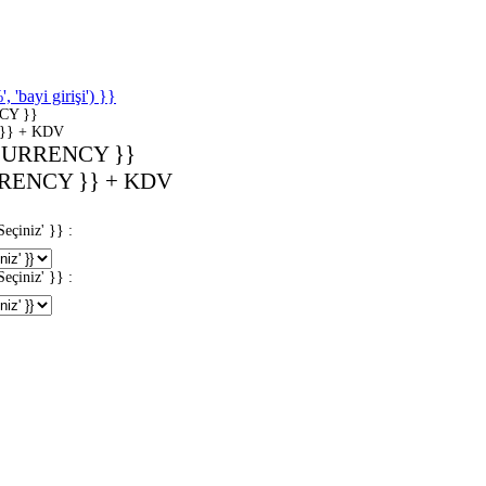
'bayi girişi') }}
CY }}
}} + KDV
CURRENCY }}
RENCY }} + KDV
iniz' }} :
iniz' }} :