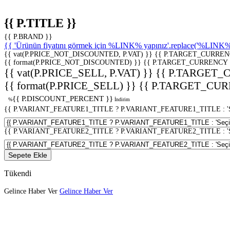
{{ P.TITLE }}
{{ P.BRAND }}
{{ 'Ürünün fiyatını görmek için %LINK% yapınız'.replace('%LINK%', 
{{ vat(P.PRICE_NOT_DISCOUNTED, P.VAT) }}
{{ P.TARGET_CURREN
{{ format(P.PRICE_NOT_DISCOUNTED) }}
{{ P.TARGET_CURRENCY 
{{ vat(P.PRICE_SELL, P.VAT) }}
{{ P.TARGET_
{{ format(P.PRICE_SELL) }}
{{ P.TARGET_CUR
{{ P.DISCOUNT_PERCENT }}
%
İndirim
{{ P.VARIANT_FEATURE1_TITLE ? P.VARIANT_FEATURE1_TITLE : 'Seç
{{ P.VARIANT_FEATURE2_TITLE ? P.VARIANT_FEATURE2_TITLE : 'Seç
Sepete Ekle
Tükendi
Gelince Haber Ver
Gelince Haber Ver