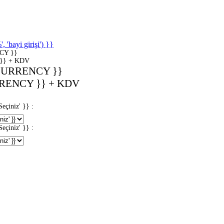
'bayi girişi') }}
CY }}
}} + KDV
CURRENCY }}
RENCY }} + KDV
iniz' }} :
iniz' }} :