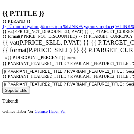
{{ P.TITLE }}
{{ P.BRAND }}
{{ 'Ürünün fiyatını görmek için %LINK% yapınız'.replace('%LINK%', 
{{ vat(P.PRICE_NOT_DISCOUNTED, P.VAT) }}
{{ P.TARGET_CURREN
{{ format(P.PRICE_NOT_DISCOUNTED) }}
{{ P.TARGET_CURRENCY 
{{ vat(P.PRICE_SELL, P.VAT) }}
{{ P.TARGET_
{{ format(P.PRICE_SELL) }}
{{ P.TARGET_CUR
{{ P.DISCOUNT_PERCENT }}
%
İndirim
{{ P.VARIANT_FEATURE1_TITLE ? P.VARIANT_FEATURE1_TITLE : 'Seç
{{ P.VARIANT_FEATURE2_TITLE ? P.VARIANT_FEATURE2_TITLE : 'Seç
Sepete Ekle
Tükendi
Gelince Haber Ver
Gelince Haber Ver