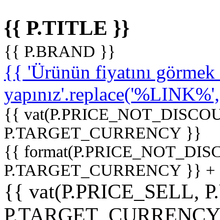
{{ P.TITLE }}
{{ P.BRAND }}
{{ 'Ürünün fiyatını görme
yapınız'.replace('%LINK%', '
{{ vat(P.PRICE_NOT_DISCOU
P.TARGET_CURRENCY }}
{{ format(P.PRICE_NOT_DI
P.TARGET_CURRENCY }} +
{{ vat(P.PRICE_SELL, P
P.TARGET_CURRENCY