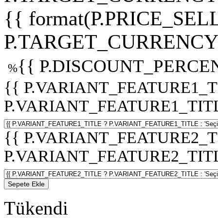
{{ format(P.PRICE_SELL
P.TARGET_CURRENCY 
{{ P.DISCOUNT_PERCEN
%
{{ P.VARIANT_FEATURE1_T
P.VARIANT_FEATURE1_TITLE :
{{ P.VARIANT_FEATURE2_T
P.VARIANT_FEATURE2_TITLE :
Sepete Ekle
Tükendi