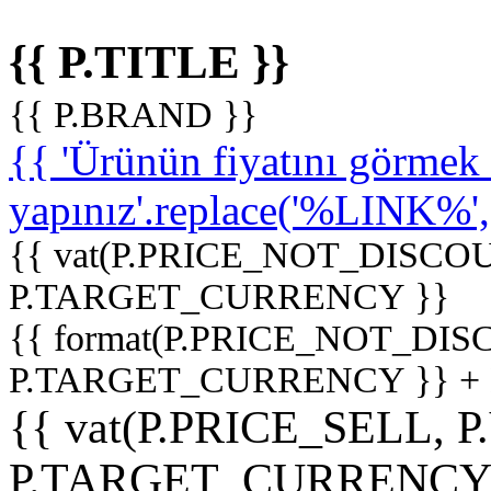
{{ P.TITLE }}
{{ P.BRAND }}
{{ 'Ürünün fiyatını görme
yapınız'.replace('%LINK%', '
{{ vat(P.PRICE_NOT_DISCOU
P.TARGET_CURRENCY }}
{{ format(P.PRICE_NOT_DI
P.TARGET_CURRENCY }} +
{{ vat(P.PRICE_SELL, P
P.TARGET_CURRENCY