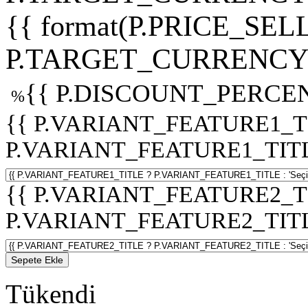
{{ format(P.PRICE_SELL
P.TARGET_CURRENCY 
{{ P.DISCOUNT_PERCEN
%
{{ P.VARIANT_FEATURE1_T
P.VARIANT_FEATURE1_TITLE :
{{ P.VARIANT_FEATURE2_T
P.VARIANT_FEATURE2_TITLE :
Sepete Ekle
Tükendi