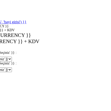
'bayi girişi') }}
CY }}
}} + KDV
CURRENCY }}
RENCY }} + KDV
iniz' }} :
iniz' }} :