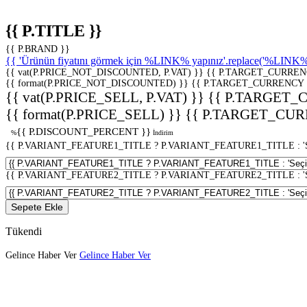
{{ P.TITLE }}
{{ P.BRAND }}
{{ 'Ürünün fiyatını görmek için %LINK% yapınız'.replace('%LINK%', 
{{ vat(P.PRICE_NOT_DISCOUNTED, P.VAT) }}
{{ P.TARGET_CURREN
{{ format(P.PRICE_NOT_DISCOUNTED) }}
{{ P.TARGET_CURRENCY 
{{ vat(P.PRICE_SELL, P.VAT) }}
{{ P.TARGET_
{{ format(P.PRICE_SELL) }}
{{ P.TARGET_CUR
{{ P.DISCOUNT_PERCENT }}
%
İndirim
{{ P.VARIANT_FEATURE1_TITLE ? P.VARIANT_FEATURE1_TITLE : 'Seç
{{ P.VARIANT_FEATURE2_TITLE ? P.VARIANT_FEATURE2_TITLE : 'Seç
Sepete Ekle
Tükendi
Gelince Haber Ver
Gelince Haber Ver